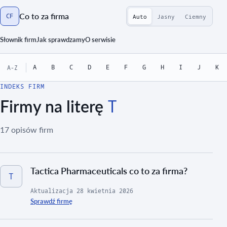
Co to za firma
CF
Auto
Jasny
Ciemny
Strona główna
Słownik firm
Jak sprawdzamy
O serwisie
A
B
C
D
E
F
G
H
I
J
K
A-Z
INDEKS FIRM
T
Firmy na literę
17 opisów firm
Tactica Pharmaceuticals co to za firma?
T
Aktualizacja
28 kwietnia 2026
Sprawdź firmę