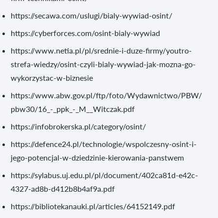
https://secawa.com/uslugi/bialy-wywiad-osint/
https://cyberforces.com/osint-bialy-wywiad
https://www.netia.pl/pl/srednie-i-duze-firmy/youtro-
strefa-wiedzy/osint-czyli-bialy-wywiad-jak-mozna-go-
wykorzystac-w-biznesie
https://www.abw.gov.pl/ftp/foto/Wydawnictwo/PBW/
pbw30/16_-_ppk_-_M__Witczak.pdf
https://infobrokerska.pl/category/osint/
https://defence24.pl/technologie/wspolczesny-osint-i-
jego-potencjal-w-dziedzinie-kierowania-panstwem
https://sylabus.uj.edu.pl/pl/document/402ca81d-e42c-
4327-ad8b-d412b8b4af9a.pdf
https://bibliotekanauki.pl/articles/64152149.pdf