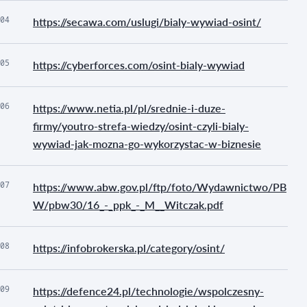
04
https://secawa.com/uslugi/bialy-wywiad-osint/
05
https://cyberforces.com/osint-bialy-wywiad
06
https://www.netia.pl/pl/srednie-i-duze-
firmy/youtro-strefa-wiedzy/osint-czyli-bialy-
wywiad-jak-mozna-go-wykorzystac-w-biznesie
07
https://www.abw.gov.pl/ftp/foto/Wydawnictwo/PB
W/pbw30/16_-_ppk_-_M__Witczak.pdf
08
https://infobrokerska.pl/category/osint/
09
https://defence24.pl/technologie/wspolczesny-