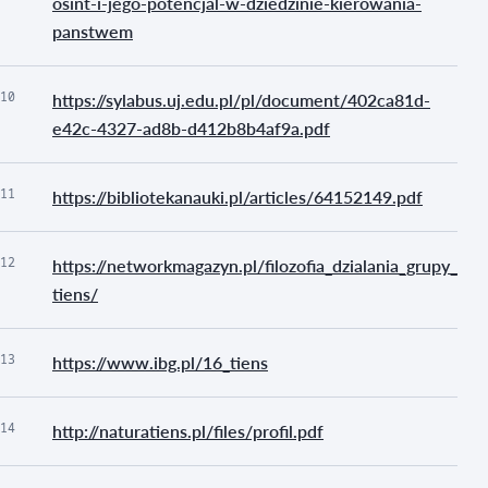
osint-i-jego-potencjal-w-dziedzinie-kierowania-
panstwem
10
https://sylabus.uj.edu.pl/pl/document/402ca81d-
e42c-4327-ad8b-d412b8b4af9a.pdf
11
https://bibliotekanauki.pl/articles/64152149.pdf
12
https://networkmagazyn.pl/filozofia_dzialania_grupy_
tiens/
13
https://www.ibg.pl/16_tiens
14
http://naturatiens.pl/files/profil.pdf