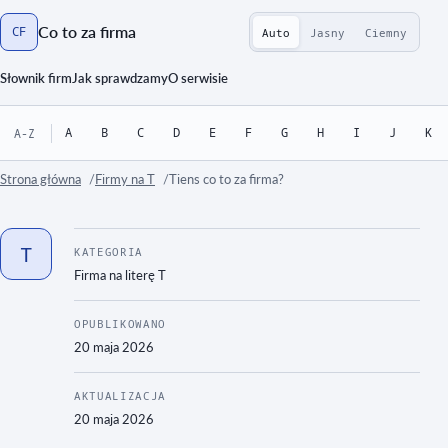
Co to za firma
CF
Auto
Jasny
Ciemny
Strona główna
Słownik firm
Jak sprawdzamy
O serwisie
A
B
C
D
E
F
G
H
I
J
K
A-Z
Strona główna
Firmy na T
Tiens co to za firma?
T
KATEGORIA
Firma na literę
T
OPUBLIKOWANO
20 maja 2026
AKTUALIZACJA
20 maja 2026