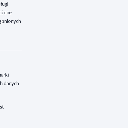
ługi
ważone
tępnionych
marki
ch danych
st