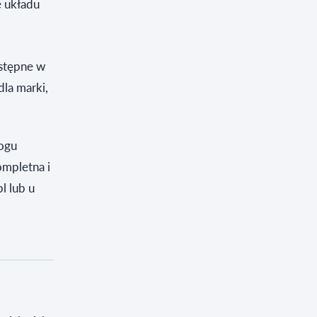
e układu
stępne w
dla marki,
logu
ompletna i
l lub u