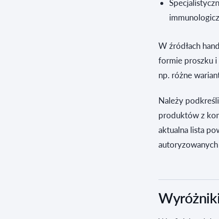
Specjalistycz
immunologic
W źródłach hand
formie proszku i
np. różne warian
Należy podkreśli
produktów z komp
aktualna lista p
autoryzowanych
Wyróżniki 