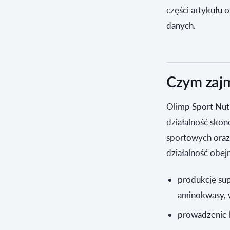
części artykułu 
danych.
Czym zajmu
Olimp Sport Nutr
działalność skon
sportowych oraz
działalność obej
produkcję sup
aminokwasy, w
prowadzenie l