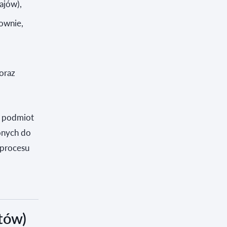
ajów),
ownie,
p
oraz
o podmiot
onych do
 procesu
tów)