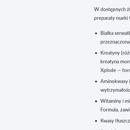
W dostępnych źr
preparaty marki 
Białka serwa
przeznaczona 
Kreatyny (róż
kreatyna mon
Xplode — form
Aminokwasy i 
wytrzymałości
Witaminy i m
Formula, zawi
Kwasy tłuszc