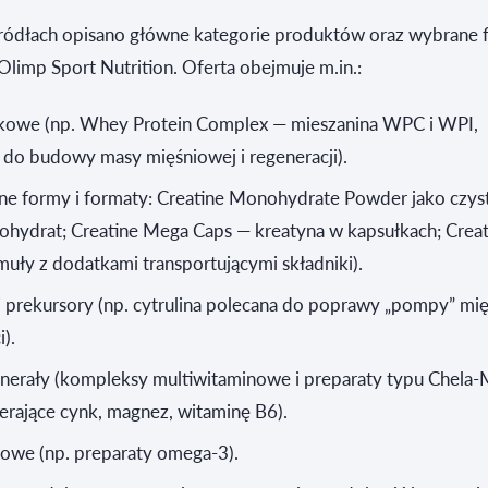
ódłach opisano główne kategorie produktów oraz wybrane 
Olimp Sport Nutrition. Oferta obejmuje m.in.:
tkowe (np. Whey Protein Complex — mieszanina WPC i WPI,
do budowy masy mięśniowej i regeneracji).
ne formy i formaty: Creatine Monohydrate Powder jako czys
ohydrat; Creatine Mega Caps — kreatyna w kapsułkach; Creat
uły z dodatkami transportującymi składniki).
prekursory (np. cytrulina polecana do poprawy „pompy” mię
).
inerały (kompleksy multiwitaminowe i preparaty typu Chela
erające cynk, magnez, witaminę B6).
zowe (np. preparaty omega‑3).