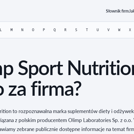
Słownik firm
Ja
L
M
N
O
P
Q
R
S
T
U
V
W
X
p Sport Nutritio
o za firma?
rition to rozpoznawalna marka suplementów diety i odżywe
ązana z polskim producentem Olimp Laboratories Sp. z o.o
awiamy zebrane publicznie dostępne informacje na temat fir