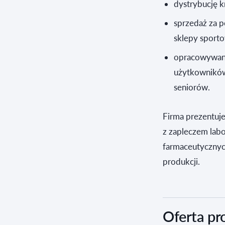
dystrybucję k
sprzedaż za 
sklepy sporto
opracowywani
użytkowników
seniorów.
Firma prezentuje
z zapleczem lab
farmaceutycznych
produkcji.
Oferta pr