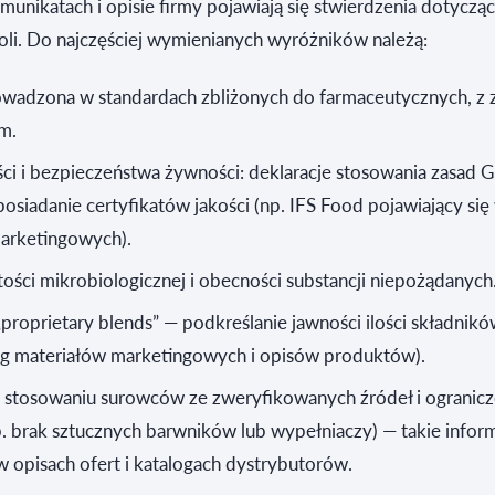
munikatach i opisie firmy pojawiają się stwierdzenia dotycząc
roli. Do najczęściej wymienianych wyróżników należą:
owadzona w standardach zbliżonych do farmaceutycznych, z
m.
ci i bezpieczeństwa żywności: deklaracje stosowania zasad 
siadanie certyfikatów jakości (np. IFS Food pojawiający się
marketingowych).
tości mikrobiologicznej i obecności substancji niepożądanych
proprietary blends” — podkreślanie jawności ilości składnik
g materiałów marketingowych i opisów produktów).
o stosowaniu surowców ze zweryfikowanych źródeł i ogranicz
 brak sztucznych barwników lub wypełniaczy) — takie infor
 w opisach ofert i katalogach dystrybutorów.