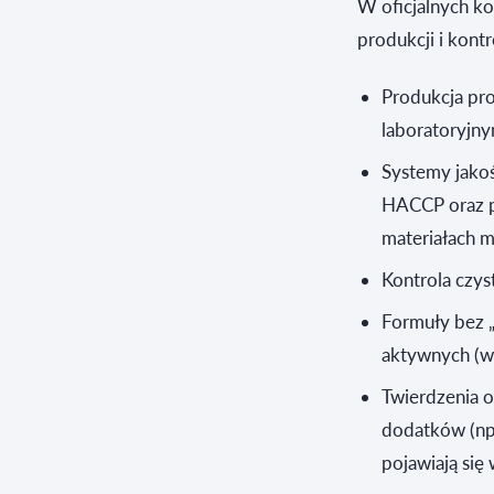
W oficjalnych ko
produkcji i kont
Produkcja pr
laboratoryjny
Systemy jakoś
HACCP oraz po
materiałach 
Kontrola czys
Formuły bez „
aktywnych (w
Twierdzenia 
dodatków (np.
pojawiają się