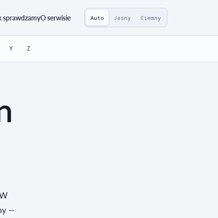
k sprawdzamy
O serwisie
Auto
Jasny
Ciemny
Y
Z
n
k
. W
my —