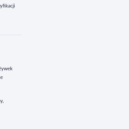
yfikacji
dżywek
że
y,