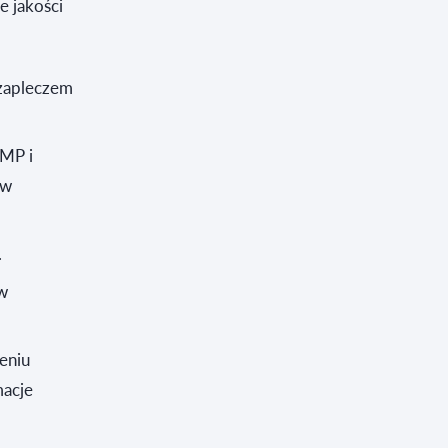
e jakości
 zapleczem
GMP i
 w
.
ów
eniu
macje