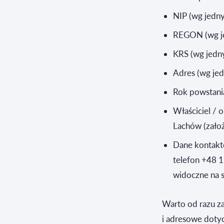
NIP (wg jedn
REGON (wg je
KRS (wg jedn
Adres (wg je
Rok powstania
Właściciel / 
Lachów (założ
Dane kontakto
telefon +48 1
widoczne na s
Warto od razu z
i adresowe doty