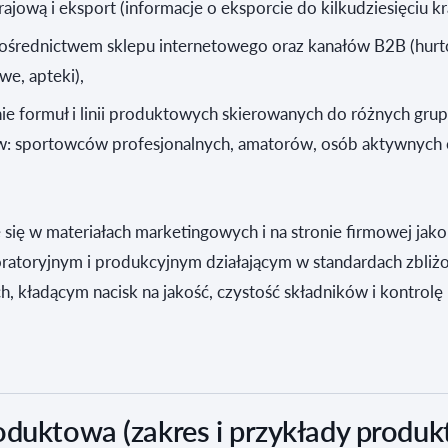
rajową i eksport (informacje o eksporcie do kilkudziesięciu kr
pośrednictwem sklepu internetowego oraz kanałów B2B (hurt
we, apteki),
e formuł i linii produktowych skierowanych do różnych gru
: sportowców profesjonalnych, amatorów, osób aktywnych 
 się w materiałach marketingowych i na stronie firmowej jak
oratoryjnym i produkcyjnym działającym w standardach zbliż
, kładącym nacisk na jakość, czystość składników i kontrolę
oduktowa (zakres i przykłady produk