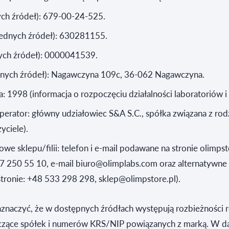
ych źródeł): 679-00-24-525.
dnych źródeł): 630281155.
ych źródeł): 0000041539.
dnych źródeł): Nagawczyna 109c, 36-062 Nagawczyna.
: 1998 (informacja o rozpoczęciu działalności laboratoriów i 
operator: główny udziałowiec S&A S.C., spółka związana z rod
yciele).
we sklepu/filii: telefon i e‑mail podawane na stronie olimpst
7 250 55 10, e‑mail biuro@olimplabs.com oraz alternatywne
tronie: +48 533 298 298, sklep@olimpstore.pl).
aznaczyć, że w dostępnych źródłach występują rozbieżności 
czące spółek i numerów KRS/NIP powiązanych z marką. W da