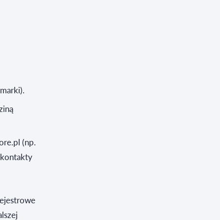
marki).
ziną
ore.pl (np.
 kontakty
rejestrowe
lszej