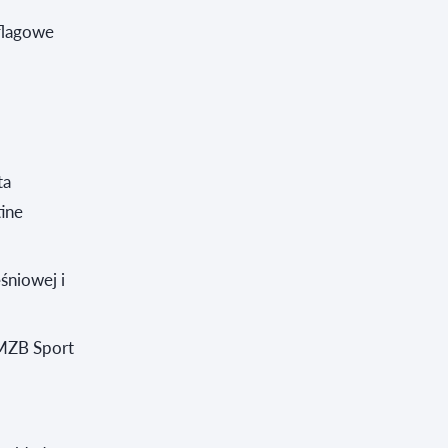
flagowe
ta
ine
śniowej i
‑MZB Sport