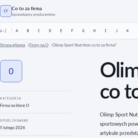
Co to za firma
CF
Strona główna
Sprawdzamy producentów
A
B
C
D
E
F
G
H
I
J
K
A-Z
Strona główna
Firmy na O
Olimp Sport Nutrition co to za firma?
Olim
O
co t
KATEGORIA
Firma na literę
O
Olimp Sport Nut
OPUBLIKOWANO
sportowych powi
5 lutego 2026
artykule przedst