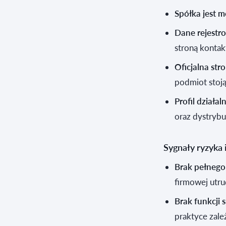
Spółka jest m
Dane rejestr
stroną kontak
Oficjalna str
podmiot stoją
Profil działal
oraz dystrybu
Sygnały ryzyka 
Brak pełnego
firmowej utru
Brak funkcji 
praktyce zal