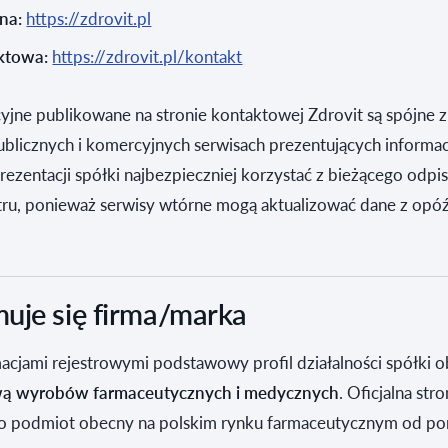
ona:
https://zdrovit.pl
ktowa:
https://zdrovit.pl/kontakt
yjne publikowane na stronie kontaktowej Zdrovit są spójne 
blicznych i komercyjnych serwisach prezentujących informac
prezentacji spółki najbezpieczniej korzystać z bieżącego odpi
stru, ponieważ serwisy wtórne mogą aktualizować dane z opó
uje się firma/marka
acjami rejestrowymi podstawowy profil działalności spółki 
wą wyrobów farmaceutycznych i medycznych
. Oficjalna str
ako podmiot obecny na polskim rynku farmaceutycznym od pon