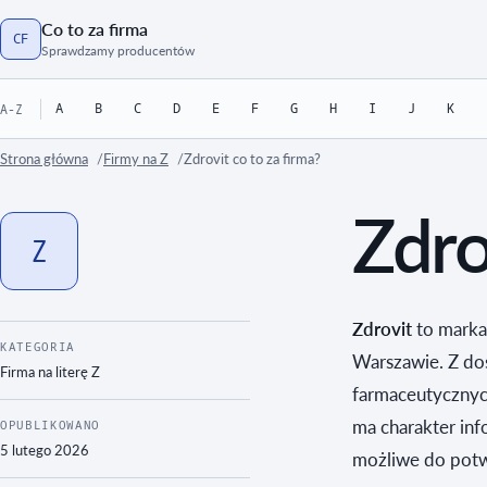
Co to za firma
CF
Strona główna
Sprawdzamy producentów
A
B
C
D
E
F
G
H
I
J
K
A-Z
Strona główna
Firmy na Z
Zdrovit co to za firma?
Zdro
Z
Zdrovit
to marka
KATEGORIA
Warszawie. Z do
Firma na literę
Z
farmaceutycznych
ma charakter inf
OPUBLIKOWANO
5 lutego 2026
możliwe do potw