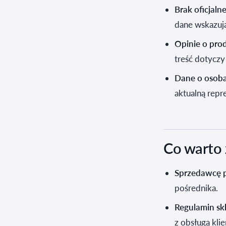
Brak oficjal
dane wskazuj
Opinie o pro
treść dotyczy
Dane o osoba
aktualną repr
Co warto
Sprzedawcę 
pośrednika.
Regulamin sk
z obsługą klie