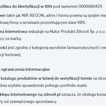
ożliwa do identyfikacji w KRS
pod numerem 0000080429.
owe
takie jak NIP, REGON, adres i forma prawna są spójne mi
tową firmy a serwisami prezentującymi dane KRS.
ona internetowa
wskazuje na Natur Produkt Zdrovit Sp. z o.o.
cy za marką.
ności
jest zgodny z kategorią wyrobów farmaceutycznych i 
cji hurtowej.
i ograniczenia informacyjne
 katalogu produktów w łatwej do weryfikacji formie
na stro
dnia szybkie sprawdzenie pełnego portfolio marki.
sklepu internetowego na zdrovit.pl
oznacza, że obsługa kon
eży od zewnętrznego sprzedawcy.