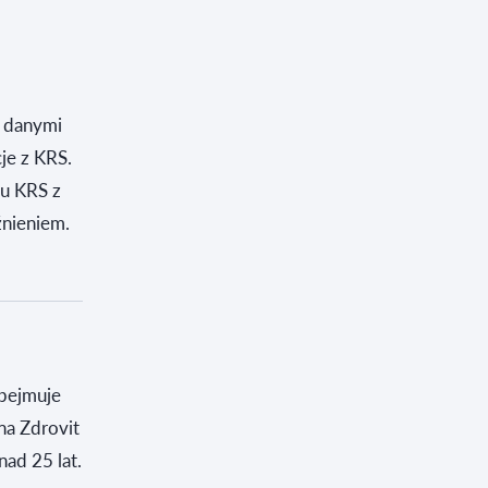
z danymi
je z KRS.
su KRS z
źnieniem.
obejmuje
ona Zdrovit
ad 25 lat.