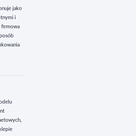
onuje jako
tnymi i
a firmowa
 sposób
fikowania
modelu
nt
rnetowych,
klepie