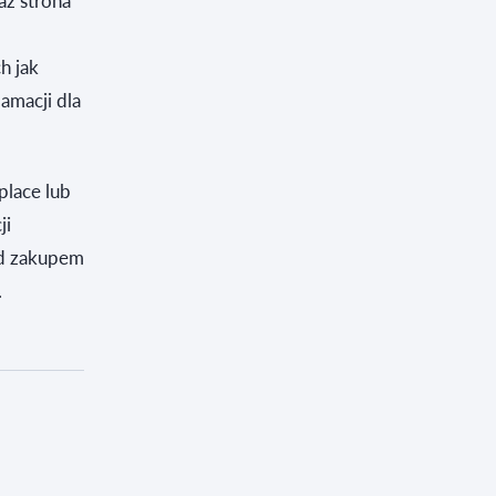
aż strona
h jak
amacji dla
place lub
ji
ed zakupem
.