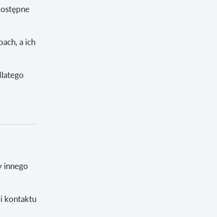
Dostępne
ach, a ich
dlatego
y innego
i kontaktu