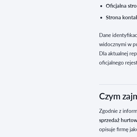
Oficjalna str
Strona konta
Dane identyfikac
widocznymi w pu
Dla aktualnej re
oficjalnego reje
Czym zajm
Zgodnie z inform
sprzedaż hurto
opisuje firmę j