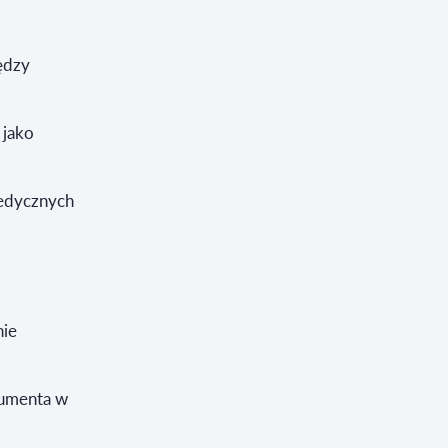
ędzy
 jako
medycznych
nie
sumenta w