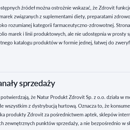
stępnych źródeł można ostrożnie wskazać, że Zdrovit funkcj
 marek związanych z suplementami diety, preparatami zdrowo
oko rozumianej kategorii farmaceutyczno-zdrowotnej. Stron
olio marek i linii produktowych, ale nie udostępnia w prosty
tnego katalogu produktów w formie jednej, łatwej do zwery
kanały sprzedaży
 potwierdzają, że Natur Produkt Zdrovit Sp. z o.o. działa w 
e wszystkim z dystrybucją hurtową. Oznacza to, że konsume
tyka produkty Zdrovit za pośrednictwem aptek, sklepów inte
ych zewnętrznych punktów sprzedaży, a nie bezpośrednio w s