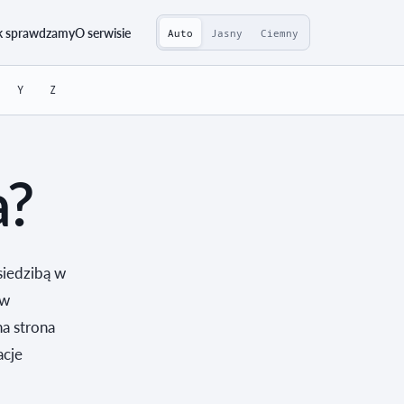
k sprawdzamy
O serwisie
Auto
Jasny
Ciemny
Y
Z
a?
siedzibą w
ów
na strona
acje