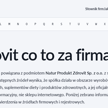
Słownik firm
Ja
L
M
N
O
P
Q
R
S
T
U
V
W
X
vit co to za firm
 powiązana z podmiotem
Natur Produkt Zdrovit Sp. z o.o.
z 
stępnych źródeł wynika, że spółka działa w obszarze wyrob
, suplementów diety i produktów zdrowotnych, a jej oficjal
ormacyjny, nie sklepu internetowego. Poniżej zebrano inform
ierdzenia w źródłach firmowych i rejestrowych.