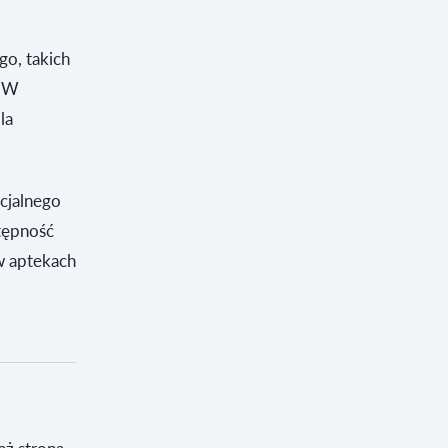
go, takich
. W
la
icjalnego
tępność
w aptekach