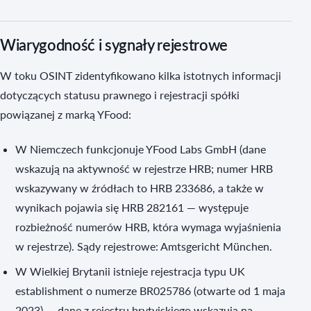
Wiarygodność i sygnały rejestrowe
W toku OSINT zidentyfikowano kilka istotnych informacji
dotyczących statusu prawnego i rejestracji spółki
powiązanej z marką YFood:
W Niemczech funkcjonuje YFood Labs GmbH (dane
wskazują na aktywność w rejestrze HRB; numer HRB
wskazywany w źródłach to HRB 233686, a także w
wynikach pojawia się HRB 282161 — występuje
rozbieżność numerów HRB, która wymaga wyjaśnienia
w rejestrze). Sądy rejestrowe: Amtsgericht München.
W Wielkiej Brytanii istnieje rejestracja typu UK
establishment o numerze BR025786 (otwarte od 1 maja
2023) — dane z rejestru brytyjskiego wskazują na