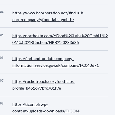
04
https://www.bcorporation.net/find-a-b-
corp/company/yfood-labs-gmb-h/
05
https://northdata.com/YFood%20Labs%20GmbH,%2
0M%C3%BCnchen/HRB%20233686
06
https://find-and-update.company-
information.service.gov.uk/company/FC040671
07
https://rocketreach.co/yfood-labs-
profile_b451677bfc701f9e
08
https://ticon.pl/wp-
content/uploads/downloads/TICON-