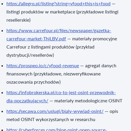
https://allegro.pl/listing?string=yfood+this+is+food
—
listingi produktów w marketplace (przykładowe listingi
resellerskie)
https://www.carrefour.pl/files/newspaper/gazetka-
carrefour-market-ThjLBV.pdf
— materiały promocyjne
Carrefour z listingami produktów (przykład
dystrybucji/resellerów)
https://prospeo.io/c/yfood-revenue
— agregat danych
finansowych (przykładowe, niezweryfikowane
oszacowania przychodów)
https://infobrokerska.pl/co-to-jest-osint-przewodnik-
dla-poczatkujacych/
— materiały metodologiczne OSINT
https://secawa.com/uslugi/bialy-wywiad-osint/
— opis
metod OSINT wykorzystanych w researchu
https://cyberforces.com/blog-osint-open-source-