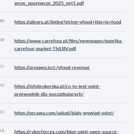
weze_spozywcze_2025_net1.pdf
09
https://allegro.pl/listing?string=yfood+this+is+food
10
https://www.carrefour.pl/files/newspaper/gazetka-
carrefour-market-ThjLBV.pdf
11
https://prospeo.io/c/yfood-revenue
12
https://infobrokerska.pl/co-to-jest-osint-
przewodnik-dla-poczatkujacych/
13
https://secawa.com/uslugi/bialy-wywiad-osint/
14
https://cyberforces.com/blog-osint-open-source-