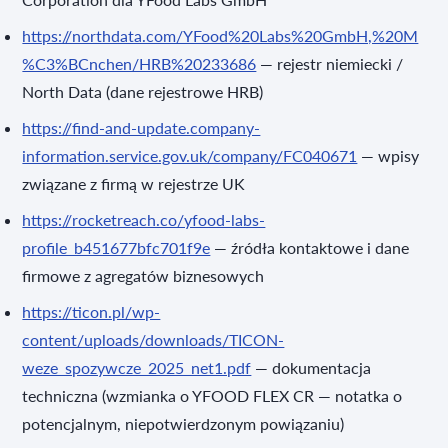
https://northdata.com/YFood%20Labs%20GmbH,%20M
%C3%BCnchen/HRB%20233686
— rejestr niemiecki /
North Data (dane rejestrowe HRB)
https://find-and-update.company-
information.service.gov.uk/company/FC040671
— wpisy
związane z firmą w rejestrze UK
https://rocketreach.co/yfood-labs-
profile_b451677bfc701f9e
— źródła kontaktowe i dane
firmowe z agregatów biznesowych
https://ticon.pl/wp-
content/uploads/downloads/TICON-
weze_spozywcze_2025_net1.pdf
— dokumentacja
techniczna (wzmianka o YFOOD FLEX CR — notatka o
potencjalnym, niepotwierdzonym powiązaniu)