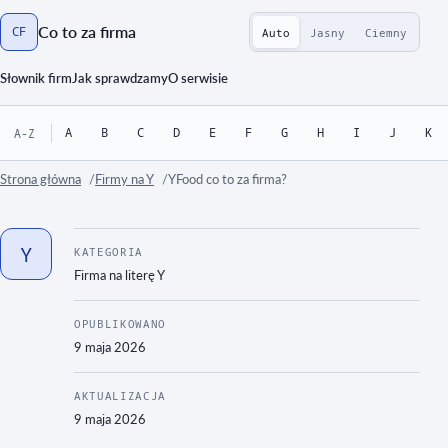
Co to za firma
CF
Auto
Jasny
Ciemny
Strona główna
Słownik firm
Jak sprawdzamy
O serwisie
A
B
C
D
E
F
G
H
I
J
K
A-Z
Strona główna
Firmy na Y
YFood co to za firma?
Y
KATEGORIA
Firma na literę
Y
OPUBLIKOWANO
9 maja 2026
AKTUALIZACJA
9 maja 2026