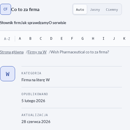
Co to za firma
CF
Auto
Jasny
Ciemny
Strona główna
Słownik firm
Jak sprawdzamy
O serwisie
A
B
C
D
E
F
G
H
I
J
K
A-Z
Strona główna
Firmy na W
Wish Pharmaceutical co to za firma?
W
KATEGORIA
Firma na literę
W
OPUBLIKOWANO
5 lutego 2026
AKTUALIZACJA
28 czerwca 2026