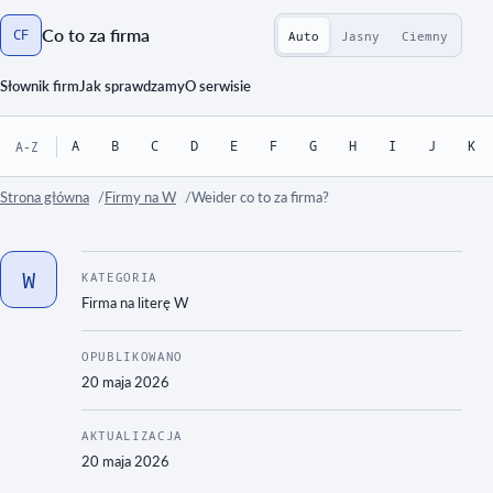
Co to za firma
CF
Auto
Jasny
Ciemny
Strona główna
Słownik firm
Jak sprawdzamy
O serwisie
A
B
C
D
E
F
G
H
I
J
K
A-Z
Strona główna
Firmy na W
Weider co to za firma?
W
KATEGORIA
Firma na literę
W
OPUBLIKOWANO
20 maja 2026
AKTUALIZACJA
20 maja 2026