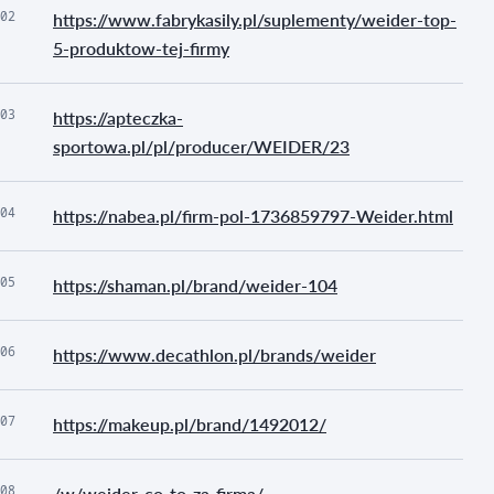
02
https://www.fabrykasily.pl/suplementy/weider-top-
5-produktow-tej-firmy
03
https://apteczka-
sportowa.pl/pl/producer/WEIDER/23
04
https://nabea.pl/firm-pol-1736859797-Weider.html
05
https://shaman.pl/brand/weider-104
06
https://www.decathlon.pl/brands/weider
07
https://makeup.pl/brand/1492012/
08
/w/weider-co-to-za-firma/