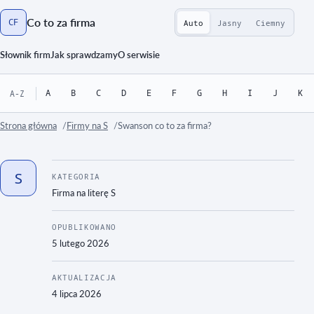
Co to za firma
CF
Auto
Jasny
Ciemny
Strona główna
Słownik firm
Jak sprawdzamy
O serwisie
A
B
C
D
E
F
G
H
I
J
K
A-Z
Strona główna
Firmy na S
Swanson co to za firma?
S
KATEGORIA
Firma na literę
S
OPUBLIKOWANO
5 lutego 2026
AKTUALIZACJA
4 lipca 2026