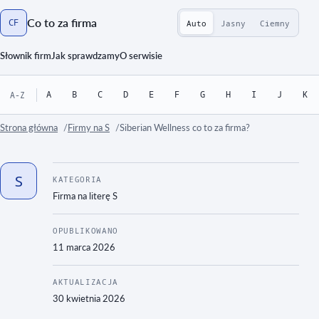
Co to za firma
CF
Auto
Jasny
Ciemny
Strona główna
Słownik firm
Jak sprawdzamy
O serwisie
A
B
C
D
E
F
G
H
I
J
K
A-Z
Strona główna
Firmy na S
Siberian Wellness co to za firma?
S
KATEGORIA
Firma na literę
S
OPUBLIKOWANO
11 marca 2026
AKTUALIZACJA
30 kwietnia 2026