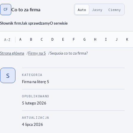
Co to za firma
CF
Auto
Jasny
Ciemny
Strona główna
Słownik firm
Jak sprawdzamy
O serwisie
A
B
C
D
E
F
G
H
I
J
K
A-Z
Strona główna
Firmy na S
Sequoia co to za firma?
S
KATEGORIA
Firma na literę
S
OPUBLIKOWANO
5 lutego 2026
AKTUALIZACJA
4 lipca 2026