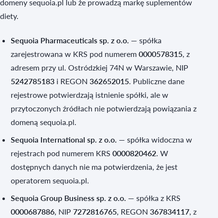
domeny sequoia.pl lub że prowadzą markę suplementów
diety.
Sequoia Pharmaceuticals sp. z o.o.
— spółka
zarejestrowana w KRS pod numerem
0000578315
, z
adresem przy ul. Ostródzkiej 74N w Warszawie, NIP
5242785183
i REGON
362652015
. Publiczne dane
rejestrowe potwierdzają istnienie spółki, ale w
przytoczonych źródłach nie potwierdzają powiązania z
domeną sequoia.pl.
Sequoia International sp. z o.o.
— spółka widoczna w
rejestrach pod numerem KRS
0000820462
. W
dostępnych danych nie ma potwierdzenia, że jest
operatorem sequoia.pl.
Sequoia Group Business sp. z o.o.
— spółka z KRS
0000687886
, NIP
7272816765
, REGON
367834117
, z