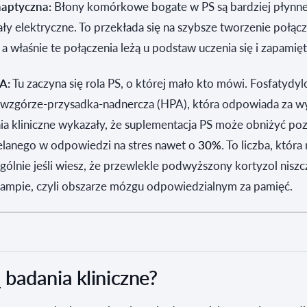
naptyczna:
Błony komórkowe bogate w PS są bardziej płynne i
y elektryczne. To przekłada się na szybsze tworzenie połąc
a właśnie te połączenia leżą u podstaw uczenia się i zapamię
A:
Tu zaczyna się rola PS, o której mało kto mówi. Fosfatydy
wzgórze-przysadka-nadnercza (HPA), która odpowiada za wy
ia kliniczne wykazały, że suplementacja PS może obniżyć po
elanego w odpowiedzi na stres nawet o
30%
. To liczba, która
gólnie jeśli wiesz, że przewlekle podwyższony kortyzol niszc
ampie, czyli obszarze mózgu odpowiedzialnym za pamięć.
badania kliniczne?