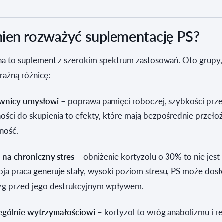
ien rozważyć suplementację PS?
na to suplement z szerokim spektrum zastosowań. Oto grupy,
aźną różnicę:
ownicy umysłowi
– poprawa pamięci roboczej, szybkości prz
lności do skupienia to efekty, które mają bezpośrednie przeło
ność.
na chroniczny stres
– obniżenie kortyzolu o 30% to nie jest
woja praca generuje stały, wysoki poziom stresu, PS może dos
zg przed jego destrukcyjnym wpływem.
ególnie wytrzymałościowi
– kortyzol to wróg anabolizmu i re