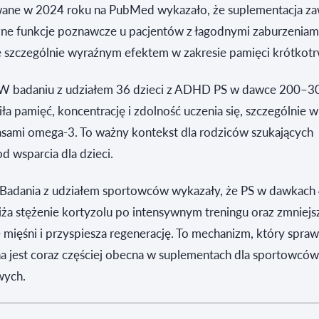
ane w 2024 roku na PubMed wykazało, że suplementacja za
żne funkcje poznawcze u pacjentów z łagodnymi zaburzeniam
 szczególnie wyraźnym efektem w zakresie pamięci krótkotr
W badaniu z udziałem 36 dzieci z ADHD PS w dawce 200–3
ła pamięć, koncentrację i zdolność uczenia się, szczególnie w
asami omega-3. To ważny kontekst dla rodziców szukających
d wsparcia dla dzieci.
Badania z udziałem sportowców wykazały, że PS w dawkac
ża stężenie kortyzolu po intensywnym treningu oraz zmniejs
mięśni i przyspiesza regenerację. To mechanizm, który sprawi
a jest coraz częściej obecna w suplementach dla sportowcó
wych.