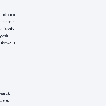
opodobnie
linicznie
e fronty
yzolu –
aukowe, a
wiązek
iele.