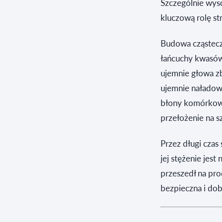
Szczególnie wys
kluczową rolę str
Budowa cząsteczk
łańcuchy kwasów
ujemnie głowa z
ujemnie naładow
błony komórkowe
przełożenie na 
Przez długi cza
jej stężenie jes
przeszedł na prod
bezpieczna i do