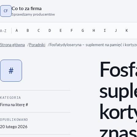
Co to za firma
CF
Strona główna
Sprawdzamy producentów
A
B
C
D
E
F
G
H
I
J
K
A-Z
Strona główna
Poradniki
Fosfatydyloseryna – suplement na pamięć i kortyzo
Fosf
#
supl
KATEGORIA
kort
Firma na literę
#
OPUBLIKOWANO
znas
20 lutego 2026