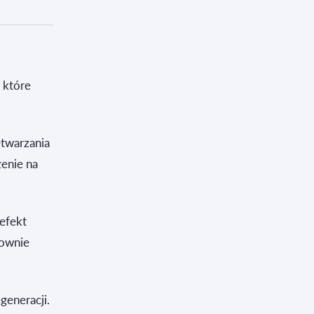
 które
etwarzania
żenie na
 efekt
łownie
generacji.