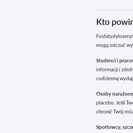
Kto powin
Fosfatydylosery
mogą odczuć wyr
Studenci i prac
informacji i zdo
codzienną wydaj
Osoby narażone 
placebo. Jeśli T
chronić Twój mó
Sportowcy, szcz