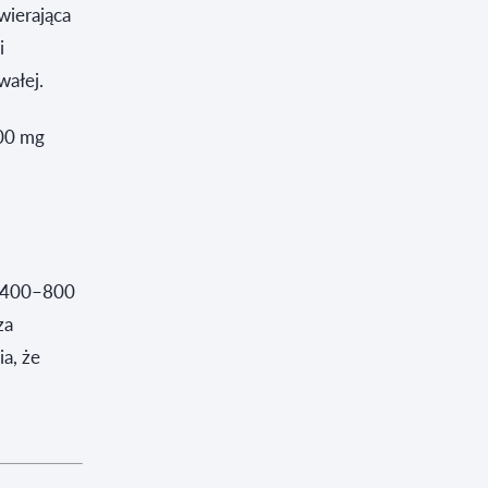
wierająca
i
wałej.
00 mg
h 400–800
za
a, że
w