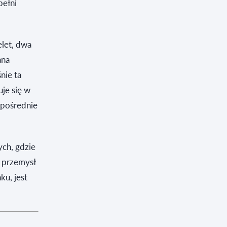
pełni
elet, dwa
ana
nie ta
je się w
zpośrednie
ch, gdzie
E przemysł
ku, jest