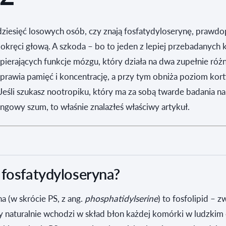
dziesięć losowych osób, czy znają fosfatydyloserynę, prawd
pokręci głową. A szkoda – bo to jeden z lepiej przebadanych k
erających funkcje mózgu, który działa na dwa zupełnie różn
prawia pamięć i koncentrację, a przy tym obniża poziom kort
Jeśli szukasz nootropiku, który ma za sobą twarde badania n
ingowy szum, to właśnie znalazłeś właściwy artykuł.
 fosfatydyloseryna?
a (w skrócie PS, z ang.
phosphatidylserine
) to fosfolipid – z
y naturalnie wchodzi w skład błon każdej komórki w ludzkim c