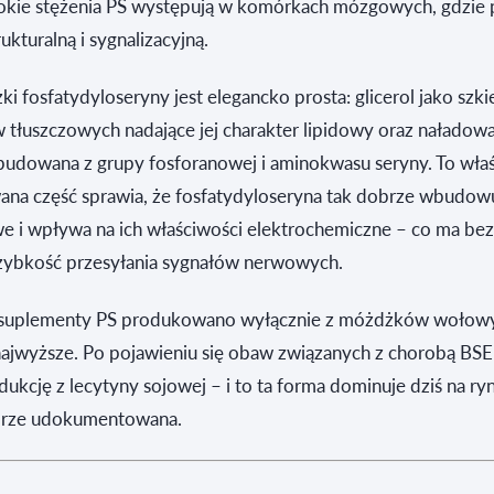
okie stężenia PS występują w komórkach mózgowych, gdzie 
ukturalną i sygnalizacyjną.
i fosfatydyloseryny jest elegancko prosta: glicerol jako szki
 tłuszczowych nadające jej charakter lipidowy oraz naładow
budowana z grupy fosforanowej i aminokwasu seryny. To właś
ana część sprawia, że fosfatydyloseryna tak dobrze wbudowu
 i wpływa na ich właściwości elektrochemiczne – co ma be
szybkość przesyłania sygnałów nerwowych.
s suplementy PS produkowano wyłącznie z móżdżków wołowy
t najwyższe. Po pojawieniu się obaw związanych z chorobą BS
ukcję z lecytyny sojowej – i to ta forma dominuje dziś na ryn
brze udokumentowana.