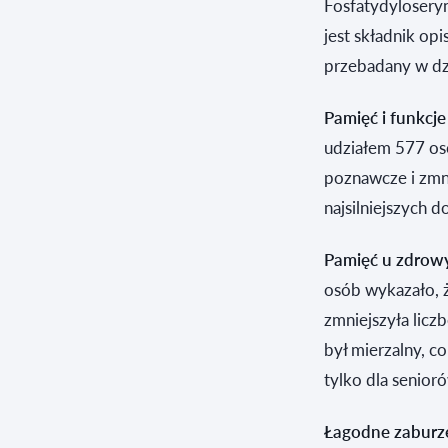
Fosfatydyloseryn
jest składnik o
przebadany w dzi
Pamięć i funkcj
udziałem 577 os
poznawcze i zmni
najsilniejszych 
Pamięć u zdrowy
osób wykazało, 
zmniejszyła lic
był mierzalny, c
tylko dla senior
Łagodne zaburz