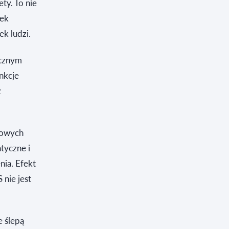
ty. To nie
zek
k ludzi.
ącznym
nkcje
z
rowych
tyczne i
ia. Efekt
 nie jest
 ślepą