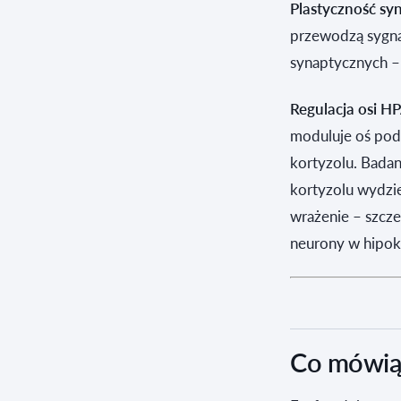
Plastyczność sy
przewodzą sygnał
synaptycznych – 
Regulacja osi HP
moduluje oś pod
kortyzolu. Badan
kortyzolu wydzi
wrażenie – szcze
neurony w hipok
Co mówią 