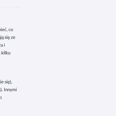
ieć, co
ą się ze
a i
 kilku
e się),
). Innymi
o