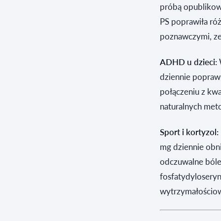
próbą opublikow
PS poprawiła ró
poznawczymi, ze
ADHD u dzieci:
dziennie poprawi
połączeniu z kw
naturalnych meto
Sport i kortyzol:
mg dziennie obni
odczuwalne bóle 
fosfatydyloseryn
wytrzymałościo