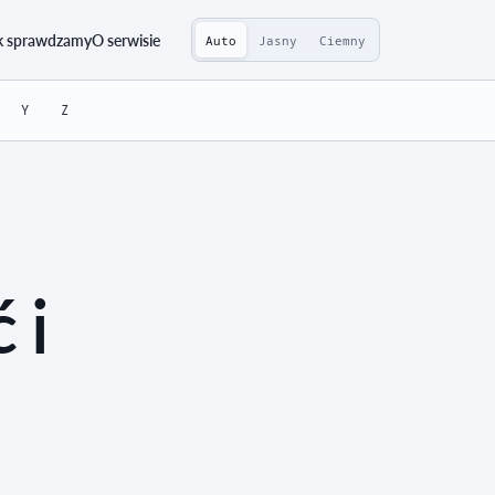
k sprawdzamy
O serwisie
Auto
Jasny
Ciemny
Y
Z
 i