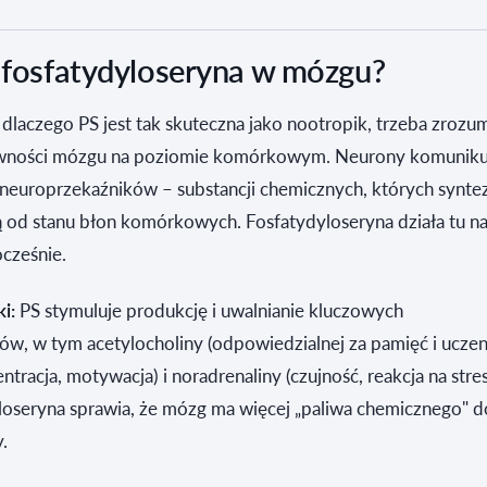
a fosfatydyloseryna w mózgu?
dlaczego PS jest tak skuteczna jako nootropik, trzeba zrozum
wności mózgu na poziomie komórkowym. Neurony komunikuj
neuroprzekaźników – substancji chemicznych, których syntez
ą od stanu błon komórkowych. Fosfatydyloseryna działa tu na
cześnie.
i:
PS stymuluje produkcję i uwalnianie kluczowych
w, w tym acetylocholiny (odpowiedzialnej za pamięć i uczeni
tracja, motywacja) i noradrenaliny (czujność, reakcja na stres
loseryna sprawia, że mózg ma więcej „paliwa chemicznego" d
.