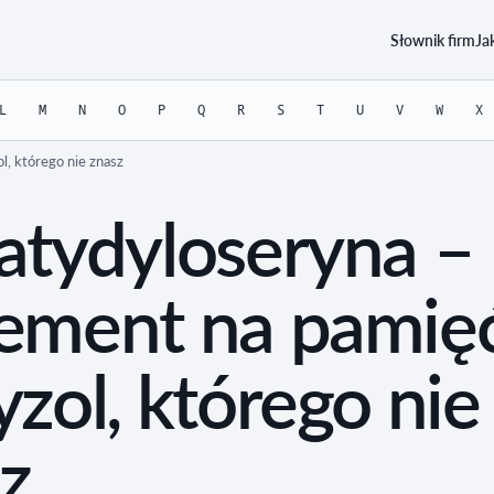
Słownik firm
Ja
L
M
N
O
P
Q
R
S
T
U
V
W
X
l, którego nie znasz
atydyloseryna –
ement na pamięć
yzol, którego nie
z