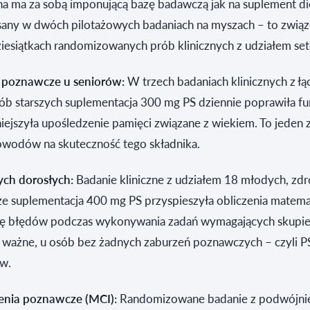
a ma za sobą imponującą bazę badawczą jak na suplement die
pisany w dwóch pilotażowych badaniach na myszach – to zwią
esiątkach randomizowanych prób klinicznych z udziałem sete
e poznawcze u seniorów:
W trzech badaniach klinicznych z ł
ób starszych suplementacja 300 mg PS dziennie poprawiła fu
ejszyła upośledzenie pamięci związane z wiekiem. To jeden 
dowodów na skuteczność tego składnika.
ch dorosłych:
Badanie kliniczne z udziałem 18 młodych, zd
że suplementacja 400 mg PS przyspieszyła obliczenia matema
zbę błędów podczas wykonywania zadań wymagających skupien
o ważne, u osób bez żadnych zaburzeń poznawczych – czyli PS
ów.
enia poznawcze (MCI):
Randomizowane badanie z podwójnie