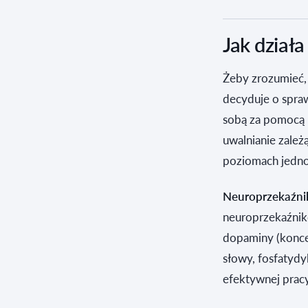
Jak dział
Żeby zrozumieć, 
decyduje o spra
sobą za pomocą 
uwalnianie zależ
poziomach jedno
Neuroprzekaźnik
neuroprzekaźnikó
dopaminy (koncen
słowy, fosfatydy
efektywnej pracy