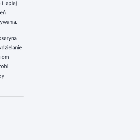
 lepiej
zeń
tywania.
loseryna
dzielanie
ziom
 robi
zy