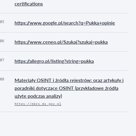
certifications
05
https://www.google.pl/search?q=Pukka+opinie
06
https://www.ceneo.pl/Szukaj?szukaj=pukka
07
https://allegro.pl/listing?string=pukka
08
Materiały OSINT i źródła rejestrów: oraz artykuły i
poradniki dotyczące OSINT (przykładowe źródła
użyte podczas analizy)
https://ekrs.ms.gov.pl