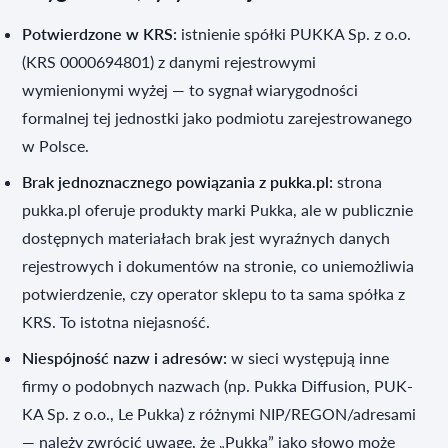
Potwierdzone w KRS:
istnienie spółki PUKKA Sp. z o.o.
(KRS 0000694801) z danymi rejestrowymi
wymienionymi wyżej — to sygnał wiarygodności
formalnej tej jednostki jako podmiotu zarejestrowanego
w Polsce.
Brak jednoznacznego powiązania z pukka.pl:
strona
pukka.pl oferuje produkty marki Pukka, ale w publicznie
dostępnych materiałach brak jest wyraźnych danych
rejestrowych i dokumentów na stronie, co uniemożliwia
potwierdzenie, czy operator sklepu to ta sama spółka z
KRS. To istotna niejasność.
Niespójność nazw i adresów:
w sieci występują inne
firmy o podobnych nazwach (np. Pukka Diffusion, PUK-
KA Sp. z o.o., Le Pukka) z różnymi NIP/REGON/adresami
— należy zwrócić uwagę, że „Pukka” jako słowo może