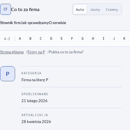
Co to za firma
CF
Auto
Jasny
Ciemny
Strona główna
Słownik firm
Jak sprawdzamy
O serwisie
A
B
C
D
E
F
G
H
I
J
K
A-Z
Strona główna
Firmy na P
Pukka co to za firma?
P
KATEGORIA
Firma na literę
P
OPUBLIKOWANO
21 lutego 2026
AKTUALIZACJA
28 kwietnia 2026