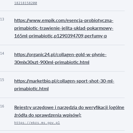
18218158200
13
https://www.empik.com/esencja-probiotyczna-
primabiotic-trawienie-jelita-uklad-pokarmowy-
165ml-primabiotic,p1290394709,perfumy-p
14
https://organic24.pl/collagen-gold-w-plynie-
30mlx30szt-900ml-primabiotic.html
15
https://marketbio.pl/collagen-sport-shot-30-ml-
primabiotic.html
16
Rejestry urzędowe i narzędzia do weryfikacji (ogólne
źródła do sprawdzenia wpisów):
https://ekrs.ms.gov.pl