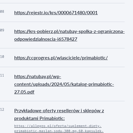
08
https://rejestr.io/krs/0000671480/0001
09
https://krs-pobierz.pl/natubay-spolka-z-ograniczona-
odpowiedzialnoscia-i6578427
10
https://ccprogres.pl/wlasciciele/primabiotic/
11
https://natubay.pl/wp-
content/uploads/2024/05/katalog-primabiotic-
27.05.pdf
12
Przykładowe oferty resellerów i sklepów z
produktami Primabiotic:
https://allegro.pl/oferta/suplement-diety-
primabiotic-maslan-sodu-300-mg-60-kapsulek-