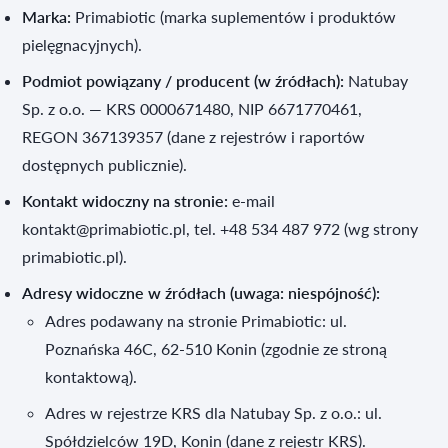
Marka:
Primabiotic (marka suplementów i produktów
pielęgnacyjnych).
Podmiot powiązany / producent (w źródłach):
Natubay
Sp. z o.o. — KRS 0000671480, NIP 6671770461,
REGON 367139357 (dane z rejestrów i raportów
dostępnych publicznie).
Kontakt widoczny na stronie:
e-mail
kontakt@primabiotic.pl, tel. +48 534 487 972 (wg strony
primabiotic.pl).
Adresy widoczne w źródłach (uwaga: niespójność):
Adres podawany na stronie Primabiotic: ul.
Poznańska 46C, 62-510 Konin (zgodnie ze stroną
kontaktową).
Adres w rejestrze KRS dla Natubay Sp. z o.o.: ul.
Spółdzielców 19D, Konin (dane z rejestr KRS).