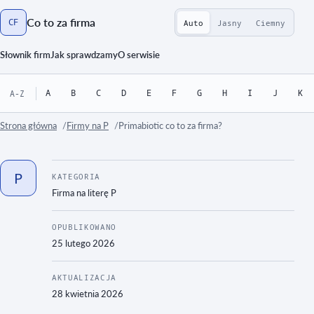
Co to za firma
CF
Auto
Jasny
Ciemny
Strona główna
Słownik firm
Jak sprawdzamy
O serwisie
A
B
C
D
E
F
G
H
I
J
K
A-Z
Strona główna
Firmy na P
Primabiotic co to za firma?
P
KATEGORIA
Firma na literę
P
OPUBLIKOWANO
25 lutego 2026
AKTUALIZACJA
28 kwietnia 2026