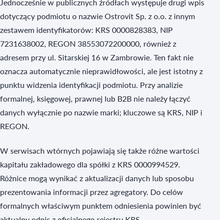
Jednocześnie w publicznych źródłach występuje drugi wpis
dotyczący podmiotu o nazwie Ostrovit Sp. z o.o. z innym
zestawem identyfikatorów: KRS 0000828383, NIP
7231638002, REGON 38553072200000, również z
adresem przy ul. Sitarskiej 16 w Zambrowie. Ten fakt nie
oznacza automatycznie nieprawidłowości, ale jest istotny z
punktu widzenia identyfikacji podmiotu. Przy analizie
formalnej, księgowej, prawnej lub B2B nie należy łączyć
danych wyłącznie po nazwie marki; kluczowe są KRS, NIP i
REGON.
W serwisach wtórnych pojawiają się także różne wartości
kapitału zakładowego dla spółki z KRS 0000994529.
Różnice mogą wynikać z aktualizacji danych lub sposobu
prezentowania informacji przez agregatory. Do celów
formalnych właściwym punktem odniesienia powinien być
aktualny odpis z oficjalnego rejestru KRS.