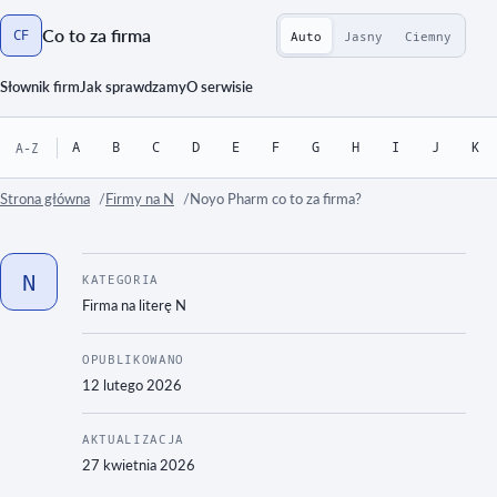
Co to za firma
CF
Auto
Jasny
Ciemny
Strona główna
Słownik firm
Jak sprawdzamy
O serwisie
A
B
C
D
E
F
G
H
I
J
K
A-Z
Strona główna
Firmy na N
Noyo Pharm co to za firma?
N
KATEGORIA
Firma na literę
N
OPUBLIKOWANO
12 lutego 2026
AKTUALIZACJA
27 kwietnia 2026