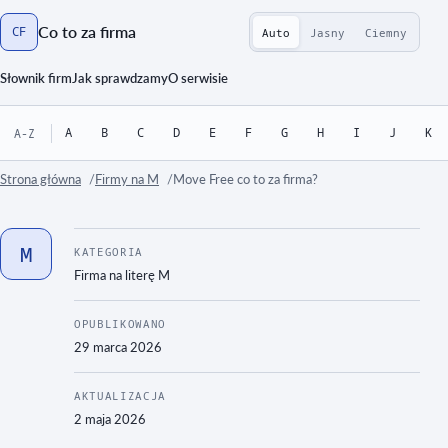
Co to za firma
CF
Auto
Jasny
Ciemny
Strona główna
Słownik firm
Jak sprawdzamy
O serwisie
A
B
C
D
E
F
G
H
I
J
K
A-Z
Strona główna
Firmy na M
Move Free co to za firma?
M
KATEGORIA
Firma na literę
M
OPUBLIKOWANO
29 marca 2026
AKTUALIZACJA
2 maja 2026