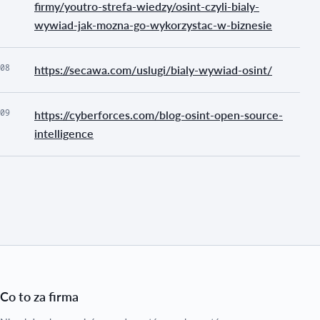
firmy/youtro-strefa-wiedzy/osint-czyli-bialy-
wywiad-jak-mozna-go-wykorzystac-w-biznesie
08
https://secawa.com/uslugi/bialy-wywiad-osint/
09
https://cyberforces.com/blog-osint-open-source-
intelligence
Co to za firma