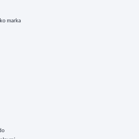
ako marka
do