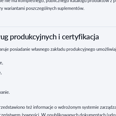
 ale nie ma kompletnego, publicznego katalogu produktów z 
y wariantami poszczególnych suplementów.
ug produkcyjnych i certyfikacja
aruje posiadanie własnego zakładu produkcyjnego umożliwia
e,
,
anie.
rzedstawiono też informacje o wdrożonym systemie zarządza
ieczeństwem żywności. W opublikowanych dokumentach (udo