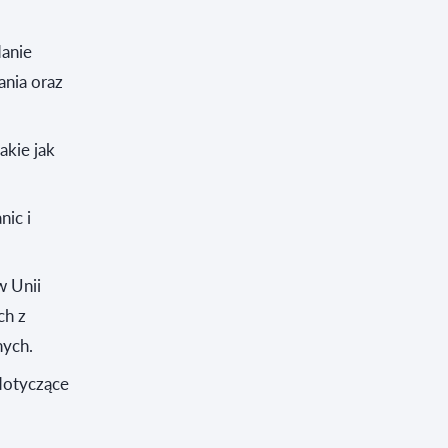
danie
ania oraz
akie jak
nic i
w Unii
ch z
nych.
 dotyczące