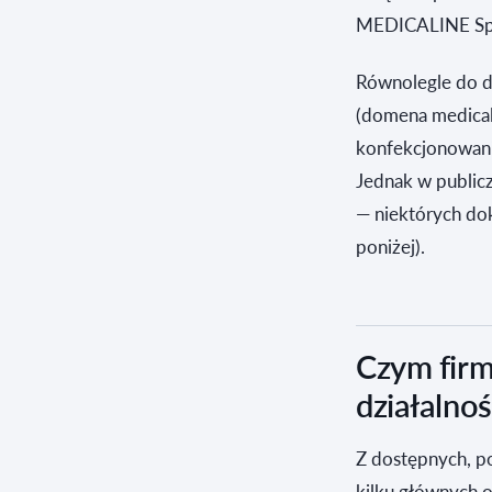
MEDICALINE Spół
Równolegle do da
(domena medicali
konfekcjonowani
Jednak w publicz
— niektórych do
poniżej).
Czym firm
działalnoś
Z dostępnych, p
kilku głównych 