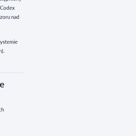
, Codex
dzoru nad
systemie
).
ie
ch