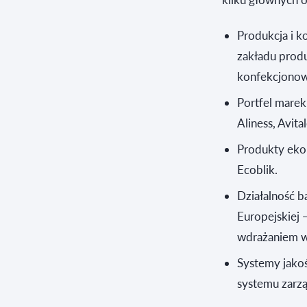
Produkcja i k
zakładu produ
konfekcjonow
Portfel marek
Aliness, Avita
Produkty eko
Ecoblik.
Działalność 
Europejskiej 
wdrażaniem w
Systemy jakoś
systemu zarzą