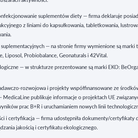
onfekcjonowanie suplementów diety — firma deklaruje posia
kcyjnego z liniami do kapsułkowania, tabletkowania, lustrow
ania.
 suplementacyjnych — na stronie firmy wymienione są marki t
le, Liposol, Probiobalance, Geonaturals i 42Vital.
logiczne — w strukturze prezentowane są marki EKO: BeOrga
badawczo-rozwojowa i projekty współfinansowane ze środkó
— MedicaLine publikuje informacje o projektach UE związany
yników prac B+R i uruchamianiem nowych linii technologicz
ci i certyfikacja — firma udostępniła dokumenty/certyfikaty
dzania jakością i certyfikatu ekologicznego.