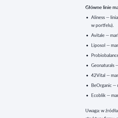
Główne linie m
Aliness — lin
w portfelu).
Avitale — ma
Liposol — ma
Probiobalanc
Geonaturals 
42Vital — ma
BeOrganic — 
Ecoblik — ma
Uwaga: w źródłac