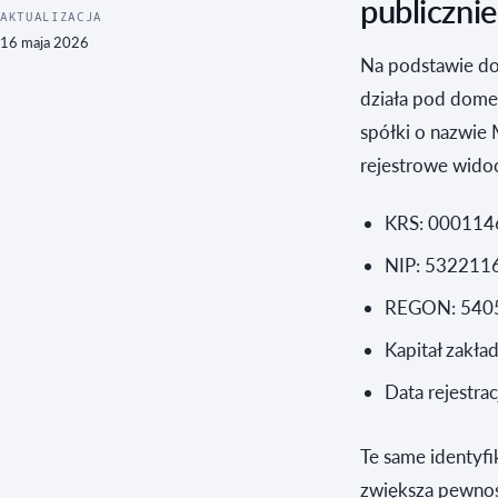
publicznie
AKTUALIZACJA
16 maja 2026
Na podstawie do
działa pod dom
spółki o nazwie
rejestrowe widoc
KRS: 00011
NIP: 532211
REGON: 540
Kapitał zakła
Data rejestra
Te same identyfi
zwiększa pewnoś