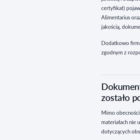
certyfikat) poj
Alimentarius or
jakością, dokume
Dodatkowo firma
zgodnym z rozp
Dokumenty
zostało p
Mimo obecności 
materiałach nie 
dotyczących obsł