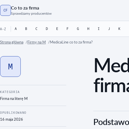
Co to za firma
CF
Strona główna
Sprawdzamy producentów
A
B
C
D
E
F
G
H
I
J
K
A-Z
Strona główna
Firmy na M
MedicaLine co to za firma?
Medi
M
firm
KATEGORIA
Firma na literę
M
OPUBLIKOWANO
16 maja 2026
Podstawow