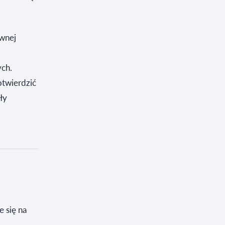
ównej
i
ych.
otwierdzić
ły
 się na