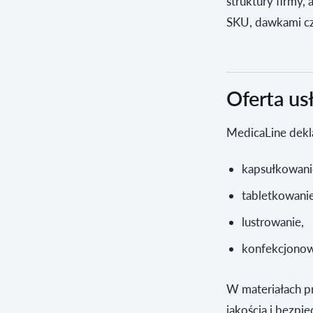
struktury firmy,
SKU, dawkami cz
Oferta usł
MedicaLine dekl
kapsułkowani
tabletkowanie
lustrowanie,
konfekcjonow
W materiałach p
jakością i bezp