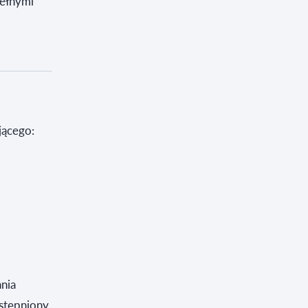
pełnymi
jącego:
nia
stępniony