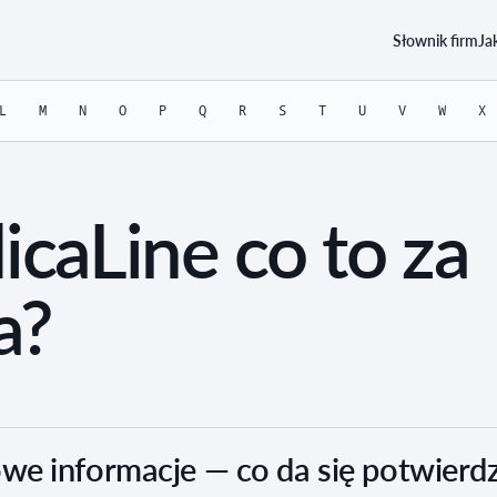
Słownik firm
Ja
L
M
N
O
P
Q
R
S
T
U
V
W
X
caLine co to za
a?
e informacje — co da się potwierdz