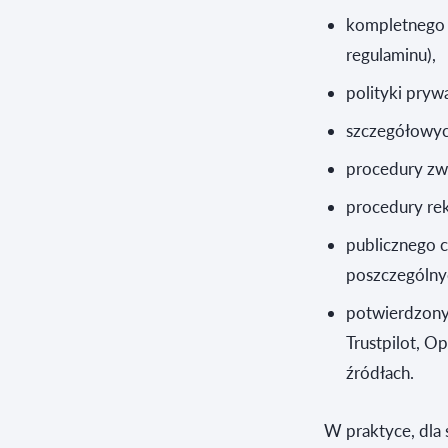
kompletnego r
regulaminu),
polityki prywa
szczegółowych
procedury zw
procedury rek
publicznego c
poszczególny
potwierdzonyc
Trustpilot, O
źródłach.
W praktyce, dla