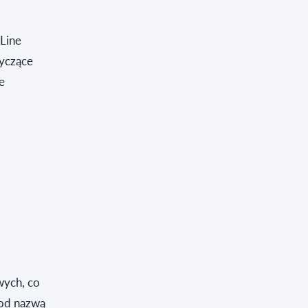
Line
tyczące
e
wych, co
pod nazwą