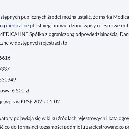
stępnych publicznych źródeł można ustalić, że marka Medica
eną
medicaline.pl
. Istnieją potwierdzone wpisy rejestrowe do
 MEDICALINE Spółka z ograniczoną odpowiedzialnością. Dan
zne w dostępnych rejestrach to:
46616
6337
530949
dowy: 6 500 zł
cji (wpis w KRS): 2025-01-02
katory pojawiają się w kilku źródłach rejestrowych i katalogo
ć co do formalnej tożsamości podmiotu zarejestrowanego 