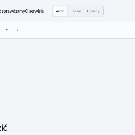
k sprawdzamy
O serwisie
Auto
Jasny
Ciemny
Y
Z
ić