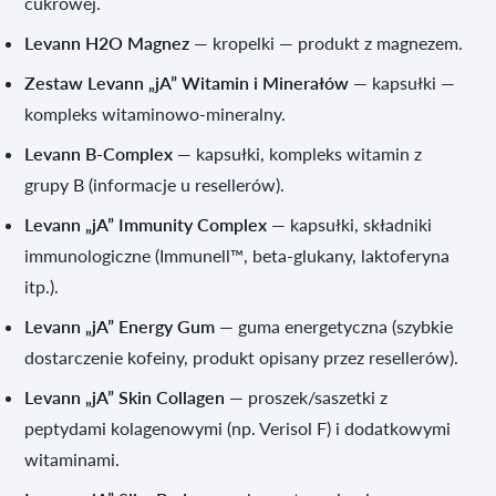
cukrowej.
Levann H2O Magnez
— kropelki — produkt z magnezem.
Zestaw Levann „jA” Witamin i Minerałów
— kapsułki —
kompleks witaminowo‑mineralny.
Levann B‑Complex
— kapsułki, kompleks witamin z
grupy B (informacje u resellerów).
Levann „jA” Immunity Complex
— kapsułki, składniki
immunologiczne (Immunell™, beta‑glukany, laktoferyna
itp.).
Levann „jA” Energy Gum
— guma energetyczna (szybkie
dostarczenie kofeiny, produkt opisany przez resellerów).
Levann „jA” Skin Collagen
— proszek/saszetki z
peptydami kolagenowymi (np. Verisol F) i dodatkowymi
witaminami.