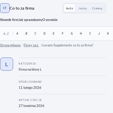
Co to za firma
CF
Auto
Jasny
Ciemny
Strona główna
Słownik firm
Jak sprawdzamy
O serwisie
A
B
C
D
E
F
G
H
I
J
K
A-Z
Strona główna
Firmy na L
Levann Supplements co to za firma?
L
KATEGORIA
Firma na literę
L
OPUBLIKOWANO
11 lutego 2026
AKTUALIZACJA
27 kwietnia 2026