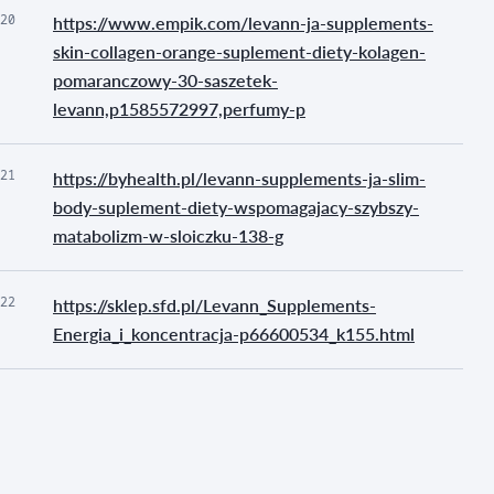
20
https://www.empik.com/levann-ja-supplements-
skin-collagen-orange-suplement-diety-kolagen-
pomaranczowy-30-saszetek-
levann,p1585572997,perfumy-p
21
https://byhealth.pl/levann-supplements-ja-slim-
body-suplement-diety-wspomagajacy-szybszy-
matabolizm-w-sloiczku-138-g
22
https://sklep.sfd.pl/Levann_Supplements-
Energia_i_koncentracja-p66600534_k155.html