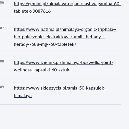
06
https://gemini.pl/himalaya-organic-ashwagandha-60-
tabletek-9087616
07
https://www.natima.pl/himalaya-organic-triphala--
bio-polaczenie-ekstraktow-z-amli--behady-i-
herady--688-mg--60-tabletek/
08
https://www.izielnik.pl/himalaya-boswellia-joint-
wellness-kapsulki-60-sztuk
09
https://www.sklepzycia.pl/amla-50-kapsulek-
himalaya