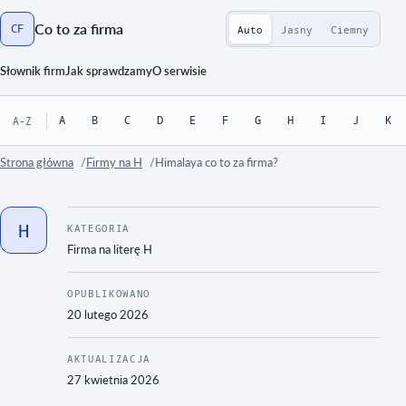
Co to za firma
CF
Auto
Jasny
Ciemny
Strona główna
Słownik firm
Jak sprawdzamy
O serwisie
A
B
C
D
E
F
G
H
I
J
K
A-Z
Strona główna
Firmy na H
Himalaya co to za firma?
H
KATEGORIA
Firma na literę
H
OPUBLIKOWANO
20 lutego 2026
AKTUALIZACJA
27 kwietnia 2026