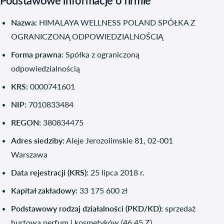
Podstawowe informacje o firmie
Nazwa:
HIMALAYA WELLNESS POLAND SPÓŁKA Z
OGRANICZONĄ ODPOWIEDZIALNOŚCIĄ
Forma prawna:
Spółka z ograniczoną
odpowiedzialnością
KRS:
0000741601
NIP:
7010833484
REGON:
380834475
Adres siedziby:
Aleje Jerozolimskie 81, 02-001
Warszawa
Data rejestracji (KRS):
25 lipca 2018 r.
Kapitał zakładowy:
33 175 600 zł
Podstawowy rodzaj działalności (PKD/KD):
sprzedaż
hurtowa perfum i kosmetyków (46.45.Z)