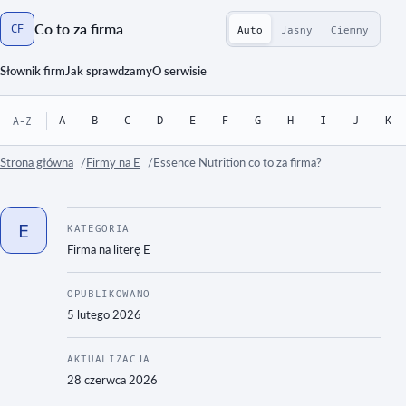
Co to za firma
CF
Auto
Jasny
Ciemny
Strona główna
Słownik firm
Jak sprawdzamy
O serwisie
A
B
C
D
E
F
G
H
I
J
K
A-Z
Strona główna
Firmy na E
Essence Nutrition co to za firma?
E
KATEGORIA
Firma na literę
E
OPUBLIKOWANO
5 lutego 2026
AKTUALIZACJA
28 czerwca 2026