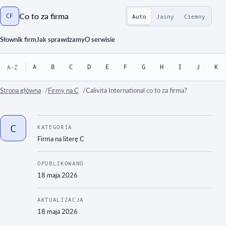
Co to za firma
CF
Auto
Jasny
Ciemny
Strona główna
Słownik firm
Jak sprawdzamy
O serwisie
A
B
C
D
E
F
G
H
I
J
K
A-Z
Strona główna
Firmy na C
Calivita International co to za firma?
C
KATEGORIA
Firma na literę
C
OPUBLIKOWANO
18 maja 2026
AKTUALIZACJA
18 maja 2026