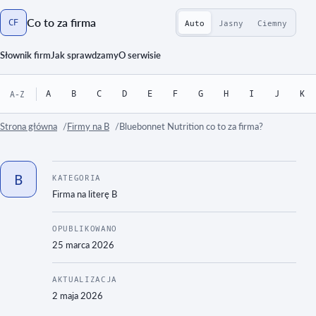
Co to za firma
CF
Auto
Jasny
Ciemny
Strona główna
Słownik firm
Jak sprawdzamy
O serwisie
A
B
C
D
E
F
G
H
I
J
K
A-Z
Strona główna
Firmy na B
Bluebonnet Nutrition co to za firma?
B
KATEGORIA
Firma na literę
B
OPUBLIKOWANO
25 marca 2026
AKTUALIZACJA
2 maja 2026