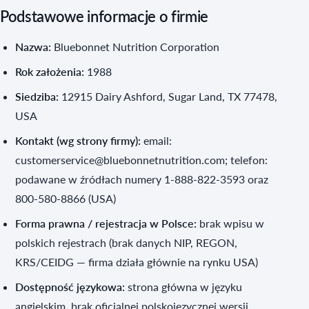
Podstawowe informacje o firmie
Nazwa:
Bluebonnet Nutrition Corporation
Rok założenia:
1988
Siedziba:
12915 Dairy Ashford, Sugar Land, TX 77478,
USA
Kontakt (wg strony firmy):
email:
customerservice@bluebonnetnutrition.com; telefon:
podawane w źródłach numery 1-888-822-3593 oraz
800-580-8866 (USA)
Forma prawna / rejestracja w Polsce:
brak wpisu w
polskich rejestrach (brak danych NIP, REGON,
KRS/CEIDG — firma działa głównie na rynku USA)
Dostępność językowa:
strona główna w języku
angielskim, brak oficjalnej polskojęzycznej wersji