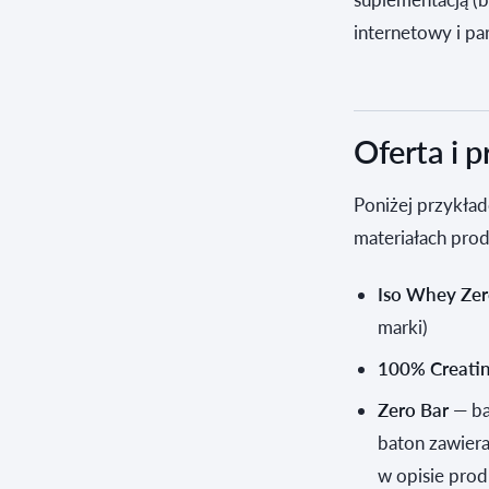
internetowy i pa
Oferta i 
Poniżej przykła
materiałach prod
Iso Whey Ze
marki)
100% Creati
Zero Bar
— ba
baton zawiera
w opisie pro