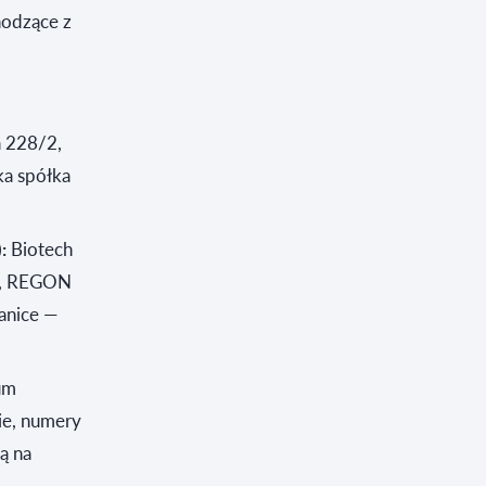
hodzące z
 228/2,
ka spółka
:
Biotech
8, REGON
anice —
sum
cie, numery
ą na