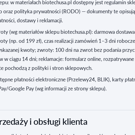
epu: w materiałach biotechusa.pl dostępny jest regulamin skl
o oraz polityka prywatności (RODO) — dokumenty te opisują
tności, dostawy i reklamacji.
roty (wg materiałów sklepu biotechusa.pl): darmowa dostawa
oty (np. od 199 zł), czas realizacji zamówień 1–3 dni robocze
skazanej kwoty; zwroty: 100 dni na zwrot bez podania przyc
 w ciągu 14 dni; reklamacje: formularz online, rozpatrywane
te pochodzą z polityki i stron sklepowych.
stępne płatności elektroniczne (Przelewy24, BLIK), karty płatn
ay/Google Pay (wg informacji ze strony sklepu).
zedaży i obsługi klienta