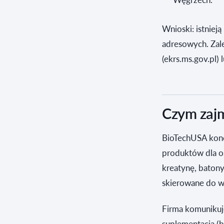
Wnioski: istniej
adresowych. Zale
(ekrs.ms.gov.pl) 
Czym zajm
BioTechUSA konce
produktów dla o
kreatynę, baton
skierowane do w
Firma komunikuje
suplementacją (b