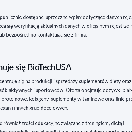
ą publicznie dostępne, sprzeczne wpisy dotyczące danych reje
ca się weryfikację aktualnych danych w oficjalnym rejestrze
lub bezpośrednio kontaktując się z firmą.
uje się BioTechUSA
ntruje się na produkcji i sprzedaży suplementów diety oraz
sób aktywnych i sportowców. Oferta obejmuje odżywki biał
y proteinowe, kolageny, suplementy witaminowe oraz linie 
egan i innych grup docelowych.
 również treści edukacyjne związane z treningiem, dietą i
log, poradniki, social media) oraz prowadzi dystrybucję przez