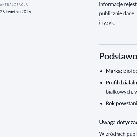
informacje reje
AKTUALIZACJA
26 kwietnia 2026
publicznie dane,
i ryzyk.
Podstawow
Marka:
BioTe
Profil działal
białkowych, 
Rok powstani
Uwaga dotycząc
W źródłach publi