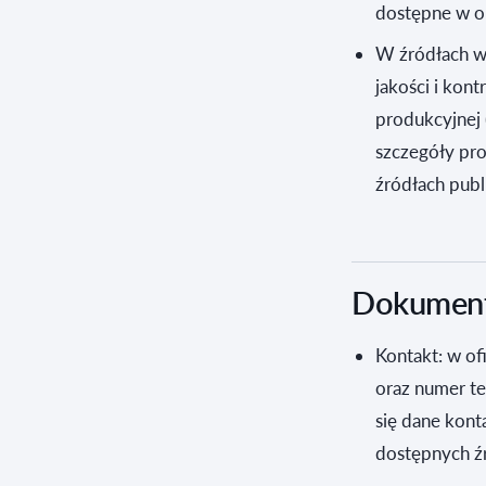
dostępne w o
W źródłach ws
jakości i kont
produkcyjnej 
szczegóły pr
źródłach publ
Dokumenty
Kontakt: w of
oraz numer t
się dane kont
dostępnych ź