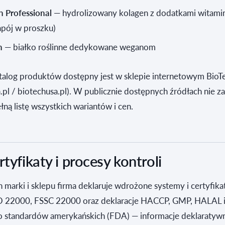
n Professional
— hydrolizowany kolagen z dodatkami witamin
apój w proszku)
n
— białko roślinne dedykowane weganom
talog produktów dostępny jest w sklepie internetowym Bio
.pl / biotechusa.pl). W publicznie dostępnych źródłach nie z
ną listę wszystkich wariantów i cen.
rtyfikaty i procesy kontroli
 marki i sklepu firma deklaruje wdrożone systemy i certyfikat
O 22000, FSSC 22000 oraz deklaracje HACCP, GMP, HALAL 
do standardów amerykańskich (FDA) — informacje deklaratyw