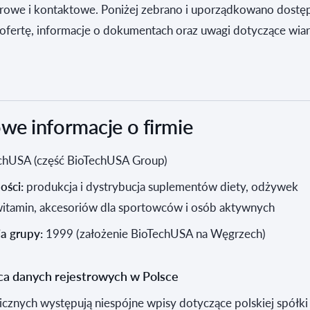
strowe i kontaktowe. Poniżej zebrano i uporządkowano dostę
 ofertę, informacje o dokumentach oraz uwagi dotyczące wia
e informacje o firmie
chUSA (część BioTechUSA Group)
ności:
produkcja i dystrybucja suplementów diety, odżywek
witamin, akcesoriów dla sportowców i osób aktywnych
a grupy:
1999 (założenie BioTechUSA na Węgrzech)
a danych rejestrowych w Polsce
cznych występują niespójne wpisy dotyczące polskiej spółki