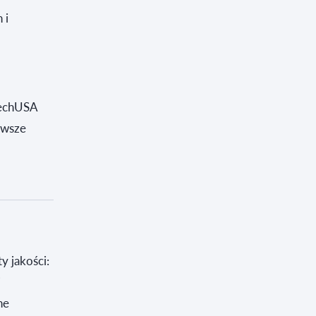
 i
TechUSA
awsze
y jakości:
i
ne