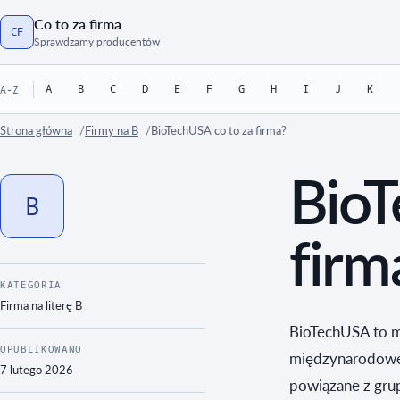
Co to za firma
CF
Strona główna
Sprawdzamy producentów
A
B
C
D
E
F
G
H
I
J
K
A-Z
Strona główna
Firmy na B
BioTechUSA co to za firma?
BioT
B
firm
KATEGORIA
Firma na literę
B
BioTechUSA to m
OPUBLIKOWANO
międzynarodowej
7 lutego 2026
powiązane z gru