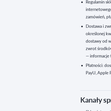
Regulamin skl
internetoweg
zamówień, pła
Dostawa i zw
określonej kw
dostawy od w
zwrot środków
— informacje 
Płatności: do
PayU, Apple P
Kanały spr