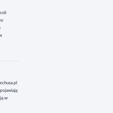
roli
ze
e
 w
techusa.pl
pojawiają
eją w