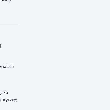
i
riałach
 jako
aloryczny;