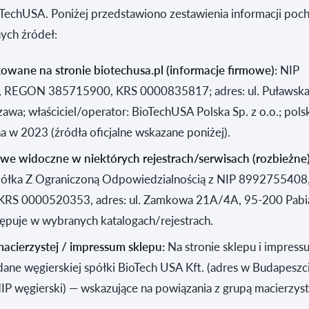
oTechUSA. Poniżej przedstawiono zestawienia informacji poc
ych źródeł:
owane na stronie biotechusa.pl (informacje firmowe):
NIP
 REGON 385715900, KRS 0000835817; adres: ul. Puławska
wa; właściciel/operator: BioTechUSA Polska Sp. z o.o.; pols
a w 2023 (źródła oficjalne wskazane poniżej).
owe widoczne w niektórych rejestrach/serwisach (rozbieżne)
półka Z Ograniczoną Odpowiedzialnością z NIP 899275540
RS 0000520353, adres: ul. Zamkowa 21A/4A, 95-200 Pabi
ępuje w wybranych katalogach/rejestrach.
acierzystej / impressum sklepu:
Na stronie sklepu i impres
 dane węgierskiej spółki BioTech USA Kft. (adres w Budapesz
NIP węgierski) — wskazujące na powiązania z grupą macierzyst