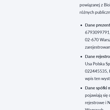
powiązanej z Bi
różnych publiczn
Dane prezent
6793099791,
02-670 Warsza
zarejestrowan
Dane rejestr
Usa Polska S
022445535, K
wpis ten wyst
Dane spółki m
pojawiają się
rejestrowe i 
Węgrzech.