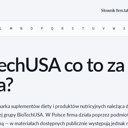
Słownik firm
Ja
L
M
N
O
P
Q
R
S
T
U
V
W
X
echUSA co to za
a?
arka suplementów diety i produktów nutricyjnych należąca 
 grupy BioTechUSA. W Polsce firma działa poprzez podmio
pą — w materiałach dostępnych publicznie występują jednak 