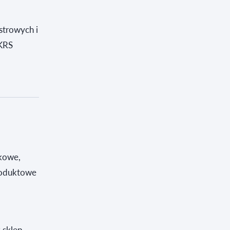
strowych i
 KRS
kowe,
produktowe
 sklep