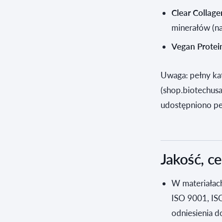
Clear Collage
minerałów (n
Vegan Protei
Uwaga: pełny ka
(shop.biotechusa
udostępniono peł
Jakość, ce
W materiałach
ISO 9001, IS
odniesienia 