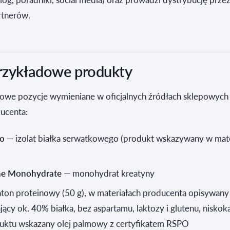
rtnerów.
przykładowe produkty
dowe pozycje wymieniane w oficjalnych źródłach sklepowych 
ucenta:
ro
— izolat białka serwatkowego (produkt wskazywany w mate
ne Monohydrate
— monohydrat kreatyny
ton proteinowy (50 g), w materiałach producenta opisywany
jący ok. 40% białka, bez aspartamu, laktozy i glutenu, niskok
duktu wskazany olej palmowy z certyfikatem RSPO