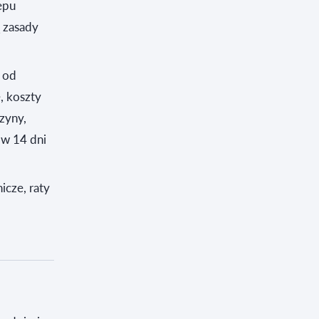
epu
 zasady
 od
, koszty
zyny,
 w 14 dni
icze, raty