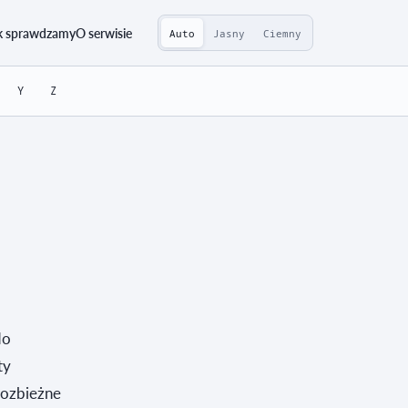
k sprawdzamy
O serwisie
Auto
Jasny
Ciemny
Y
Z
do
ty
rozbieżne