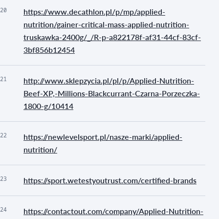
20
https://www.decathlon.pl/p/mp/applied-
nutrition/gainer-critical-mass-applied-nutrition-
truskawka-2400g/_/R-p-a822178f-af31-44cf-83cf-
3bf856b12454
21
http://www.sklepzycia.pl/pl/p/Applied-Nutrition-
Beef-XP,-Millions-Blackcurrant-Czarna-Porzeczka-
1800-g/10414
22
https://newlevelsport.pl/nasze-marki/applied-
nutrition/
23
https://sport.wetestyoutrust.com/certified-brands
24
https://contactout.com/company/Applied-Nutrition-