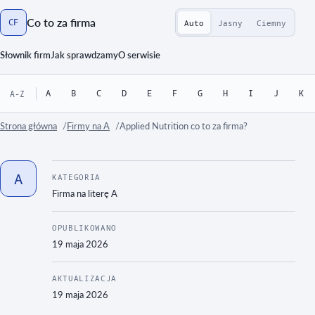
Co to za firma
CF
Auto
Jasny
Ciemny
Strona główna
Słownik firm
Jak sprawdzamy
O serwisie
A
B
C
D
E
F
G
H
I
J
K
A-Z
Strona główna
Firmy na A
Applied Nutrition co to za firma?
A
KATEGORIA
Firma na literę
A
OPUBLIKOWANO
19 maja 2026
AKTUALIZACJA
19 maja 2026