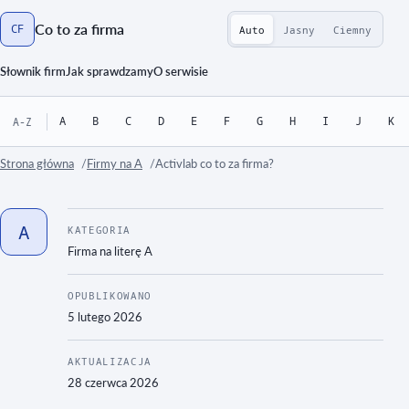
Co to za firma
CF
Auto
Jasny
Ciemny
Strona główna
Słownik firm
Jak sprawdzamy
O serwisie
A
B
C
D
E
F
G
H
I
J
K
A-Z
Strona główna
Firmy na A
Activlab co to za firma?
A
KATEGORIA
Firma na literę
A
OPUBLIKOWANO
5 lutego 2026
AKTUALIZACJA
28 czerwca 2026