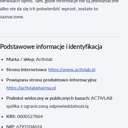
serwisach opinii. Tam, gdzie informacje nie są jednoznaczne
albo nie da się ich potwierdzić wprost, zostało to
zaznaczone.
Podstawowe informacje i identyfikacja
Marka / sklep:
Activlab
Strona internetowa:
https://www.activlab.pl
Powiązana strona produktowo-informacyjna:
https://activlabpharma.pl
Podmiot widoczny w publicznych bazach:
ACTIVLAB
spółka z ograniczoną odpowiedzialnością
KRS:
0000527864
NIP:
6793104624